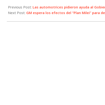
2024-
07-
Previous Post:
Las automotrices pidieron ayuda al Gobiern
11
Next Post:
GM espera los efectos del “Plan Milei” para de