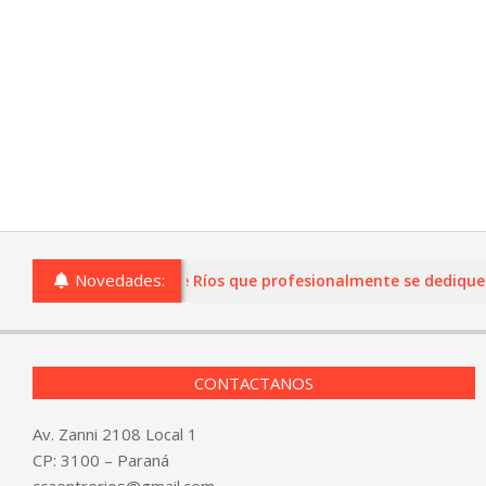
Novedades:
o comercios de Entre Ríos que profesionalmente se dediquen a l
CONTACTANOS
Av. Zanni 2108 Local 1
CP: 3100 – Paraná
ccaentrerios@gmail.com