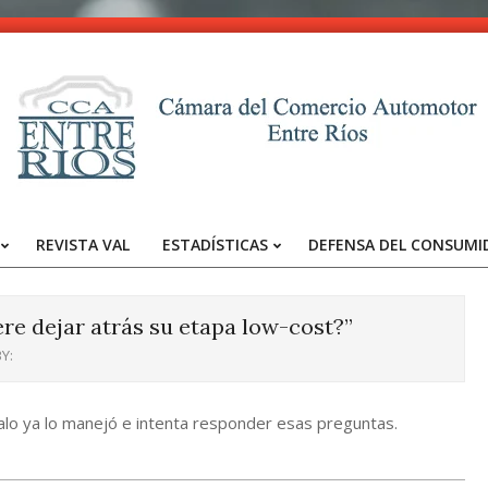
CCA
-
REVISTA VAL
ESTADÍSTICAS
DEFENSA DEL CONSUMI
Entre
Primary
Navigation
Ríos
Menu
re dejar atrás su etapa low-cost?”
Y:
falo ya lo manejó e intenta responder esas preguntas.