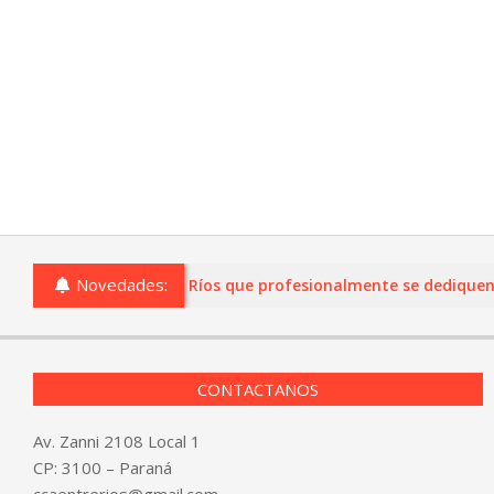
Novedades:
 comercios de Entre Ríos que profesionalmente se dediquen a la
CONTACTANOS
Av. Zanni 2108 Local 1
CP: 3100 – Paraná
ccaentrerios@gmail.com