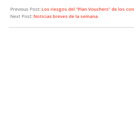
2024-
04-
Previous Post:
Los riesgos del “Plan Vouchers” de los c
19
Next Post:
Noticias breves de la semana