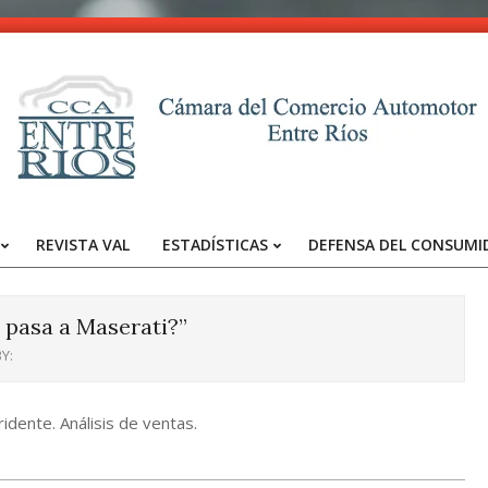
CCA
-
REVISTA VAL
ESTADÍSTICAS
DEFENSA DEL CONSUMI
Entre
Primary
Navigation
Ríos
Menu
 pasa a Maserati?”
Y:
ridente. Análisis de ventas.