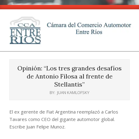
Skip
to
content
CCA
Primary
-
Navigation
Entre
Opinión: “Los tres grandes desafíos
Menu
Ríos
de Antonio Filosa al frente de
Stellantis”
BY:
JUAN KAMLOFSKY
El ex gerente de Fiat Argentina reemplazó a Carlos
Tavares como CEO del gigante automotor global.
Escribe Juan Felipe Munoz.