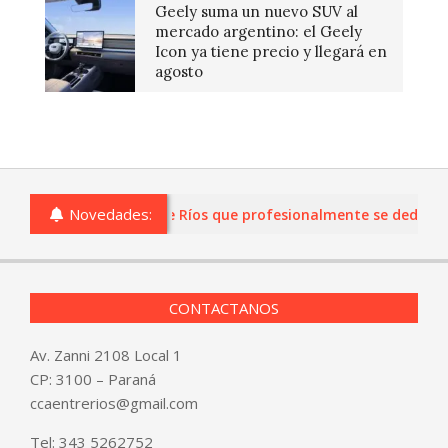
Geely suma un nuevo SUV al
mercado argentino: el Geely
Icon ya tiene precio y llegará en
agosto
Novedades:
s o comercios de Entre Ríos que profesionalmente se dediquen a
CONTACTANOS
Av. Zanni 2108 Local 1
CP: 3100 – Paraná
ccaentrerios@gmail.com
Tel:
343 5262752