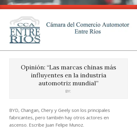
Skip
to
content
CCA
Primary
-
Navigation
Entre
Opinión: “Las marcas chinas más
Menu
Ríos
influyentes en la industria
automotriz mundial”
BY:
BYD, Changan, Chery y Geely son los principales
fabricantes, pero también hay otros actores en
ascenso. Escribe Juan Felipe Munoz.