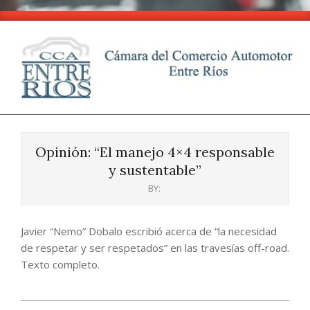
Skip
to
content
CCA
Primary
-
Navigation
Entre
Opinión: “El manejo 4×4 responsable
Menu
Ríos
y sustentable”
BY:
Javier “Nemo” Dobalo escribió acerca de “la necesidad
de respetar y ser respetados” en las travesías off-road.
Texto completo.
2024-