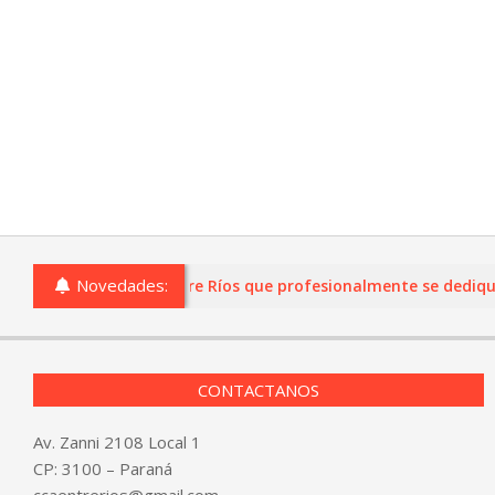
Novedades:
s o comercios de Entre Ríos que profesionalmente se dediquen a 
CONTACTANOS
Av. Zanni 2108 Local 1
CP: 3100 – Paraná
ccaentrerios@gmail.com