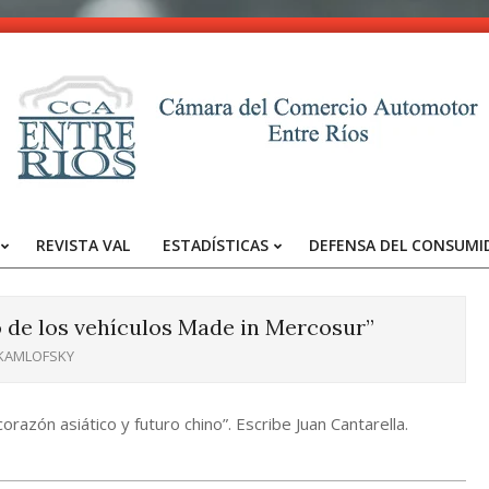
CCA
-
REVISTA VAL
ESTADÍSTICAS
DEFENSA DEL CONSUMI
Entre
Primary
Navigation
Ríos
Menu
 de los vehículos Made in Mercosur”
 KAMLOFSKY
azón asiático y futuro chino”. Escribe Juan Cantarella.