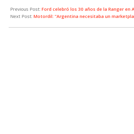
2025-
07-
Previous Post:
Ford celebró los 30 años de la Ranger en 
30
Next Post:
Motordil: “Argentina necesitaba un marketpl