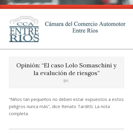
Skip
to
content
CCA
Primary
-
Navigation
Entre
Opinión: “El caso Lolo Somaschini y
Menu
Ríos
la evalución de riesgos”
BY:
“Niños tan pequeños no deben estar expuestos a estos
peligros nunca más”, dice Renato Tarditti. La nota
completa.
2024-