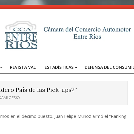
CCA
-
REVISTA VAL
ESTADÍSTICAS
DEFENSA DEL CONSUMI
Entre
Primary
Navigation
Ríos
Menu
adero País de las Pick-ups?”
 KAMLOFSKY
mos en el décimo puesto. Juan Felipe Munoz armó el “Ranking