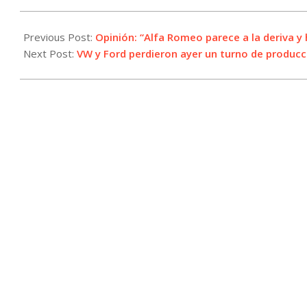
2025-
06-
Previous Post:
Opinión: “Alfa Romeo parece a la deriva y
11
Next Post:
VW y Ford perdieron ayer un turno de producc