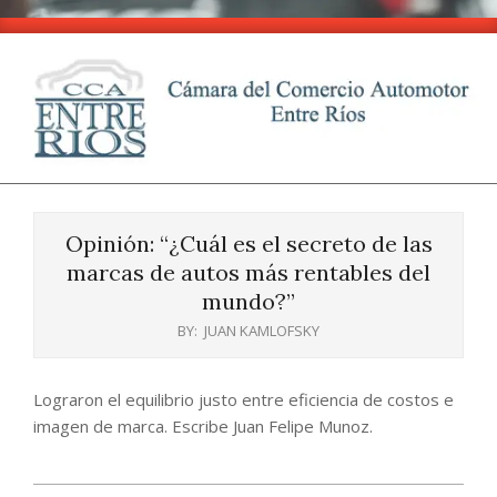
Skip
to
content
CCA
Primary
-
Navigation
Entre
Opinión: “¿Cuál es el secreto de las
Menu
Ríos
marcas de autos más rentables del
mundo?”
BY:
JUAN KAMLOFSKY
Lograron el equilibrio justo entre eficiencia de costos e
imagen de marca. Escribe Juan Felipe Munoz.
2025-