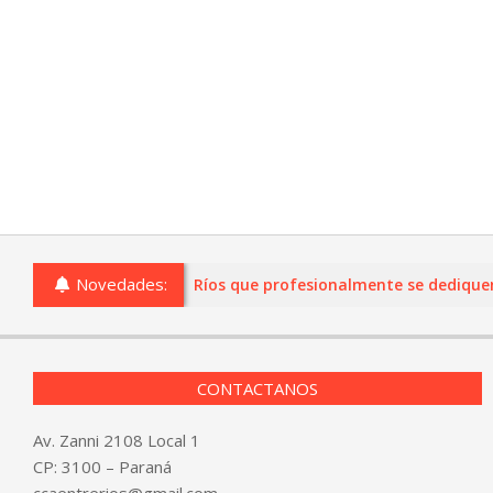
Novedades:
 o comercios de Entre Ríos que profesionalmente se dediquen a l
CONTACTANOS
Av. Zanni 2108 Local 1
CP: 3100 – Paraná
ccaentrerios@gmail.com