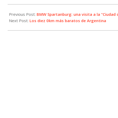
2024-
11-
Previous Post:
BMW Spartanburg: una visita a la “Ciudad 
22
Next Post:
Los diez 0km más baratos de Argentina