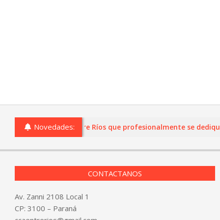
Novedades:
 o comercios de Entre Ríos que profesionalmente se dediquen a 
CONTACTANOS
Av. Zanni 2108 Local 1
CP: 3100 – Paraná
ccaentrerios@gmail.com