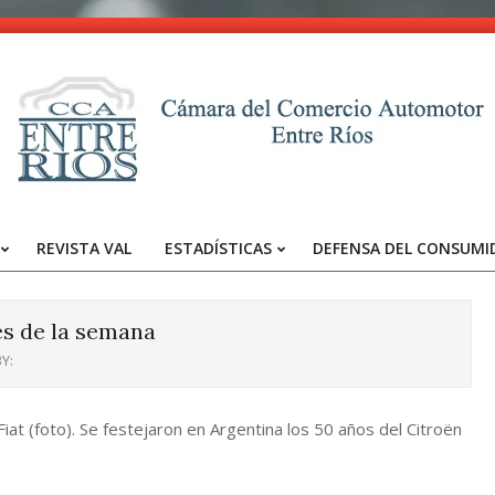
CCA
-
REVISTA VAL
ESTADÍSTICAS
DEFENSA DEL CONSUMI
Entre
Primary
Navigation
Ríos
Menu
es de la semana
Y:
at (foto). Se festejaron en Argentina los 50 años del Citroën