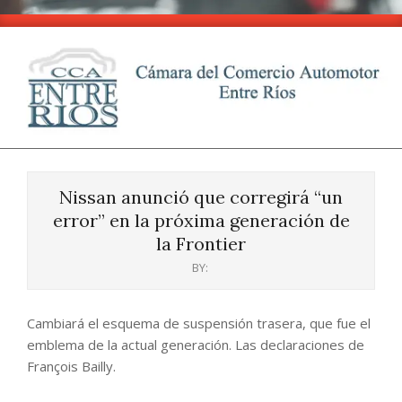
Skip
to
content
CCA
Primary
-
Navigation
Entre
Nissan anunció que corregirá “un
Menu
Ríos
error” en la próxima generación de
la Frontier
BY:
Cambiará el esquema de suspensión trasera, que fue el
emblema de la actual generación. Las declaraciones de
François Bailly.