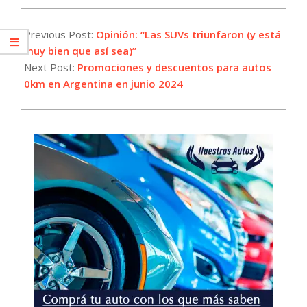
2024-
06-
Previous Post:
Opinión: “Las SUVs triunfaron (y está
04
muy bien que así sea)”
Next Post:
Promociones y descuentos para autos
0km en Argentina en junio 2024