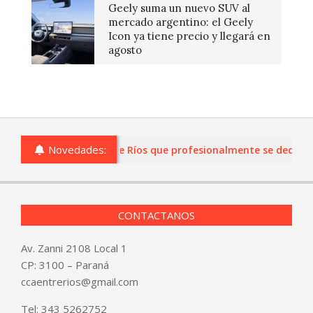
Geely suma un nuevo SUV al
mercado argentino: el Geely
Icon ya tiene precio y llegará en
agosto
Novedades:
as o comercios de Entre Ríos que profesionalmente se dediquen 
CONTACTANOS
Av. Zanni 2108 Local 1
CP: 3100 – Paraná
ccaentrerios@gmail.com
Tel:
343 5262752