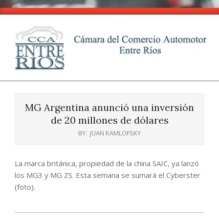
Skip
to
content
CCA
Primary
-
Navigation
Entre
MG Argentina anunció una inversión
Menu
Ríos
de 20 millones de dólares
BY:
JUAN KAMLOFSKY
La marca británica, propiedad de la china SAIC, ya lanzó
los MG3 y MG ZS. Esta semana se sumará el Cyberster
(foto).
2025-