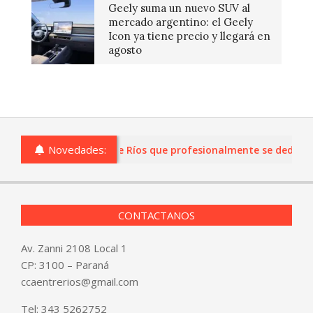
Geely suma un nuevo SUV al
mercado argentino: el Geely
Icon ya tiene precio y llegará en
agosto
Novedades:
s o comercios de Entre Ríos que profesionalmente se dediquen a
CONTACTANOS
Av. Zanni 2108 Local 1
CP: 3100 – Paraná
ccaentrerios@gmail.com
Tel:
343 5262752