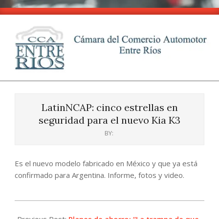
Skip
to
content
CCA
Primary
-
Navigation
Entre
LatinNCAP: cinco estrellas en
Menu
Ríos
seguridad para el nuevo Kia K3
BY:
Es el nuevo modelo fabricado en México y que ya está
confirmado para Argentina. Informe, fotos y video.
2024-
10-
Previous Post:
Planes de ahorro: “La trampa de que