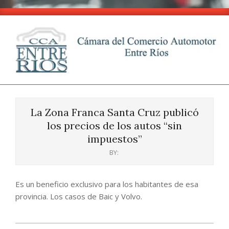
Skip
to
content
CCA
Primary
-
Navigation
Entre
La Zona Franca Santa Cruz publicó
Menu
Ríos
los precios de los autos “sin
impuestos”
BY:
Es un beneficio exclusivo para los habitantes de esa
provincia. Los casos de Baic y Volvo.
2024-