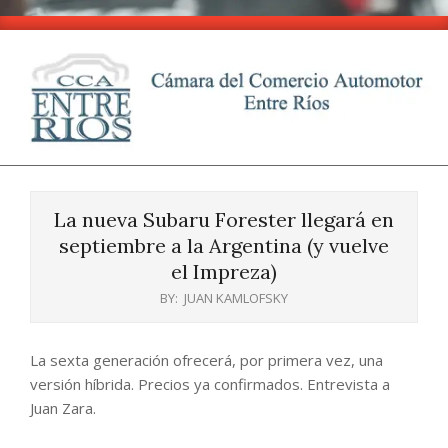
Skip
to
content
CCA
Primary
-
Navigation
Entre
La nueva Subaru Forester llegará en
Menu
Ríos
septiembre a la Argentina (y vuelve
el Impreza)
BY:
JUAN KAMLOFSKY
La sexta generación ofrecerá, por primera vez, una
versión híbrida. Precios ya confirmados. Entrevista a
Juan Zara.