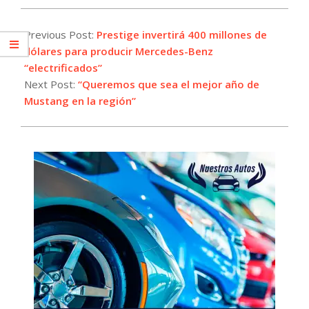
2025-
08-
Previous Post:
Prestige invertirá 400 millones de
20
dólares para producir Mercedes-Benz
“electrificados”
Next Post:
“Queremos que sea el mejor año de
Mustang en la región”