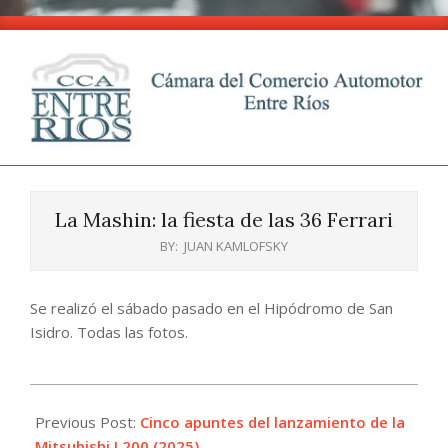
Skip
to
content
CCA
Primary
-
Navigation
Entre
La Mashin: la fiesta de las 36 Ferrari
Menu
Ríos
BY:
JUAN KAMLOFSKY
Se realizó el sábado pasado en el Hipódromo de San
Isidro. Todas las fotos.
2025-
04-
Previous Post:
Cinco apuntes del lanzamiento de la
09
Mitsubishi L200 (2025)