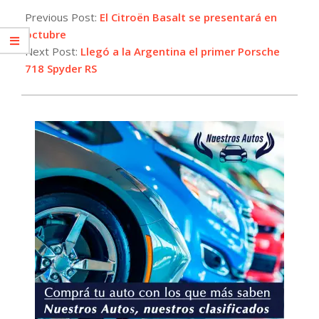
09-
Previous Post:
El Citroën Basalt se presentará en
19
octubre
Next Post:
Llegó a la Argentina el primer Porsche
718 Spyder RS