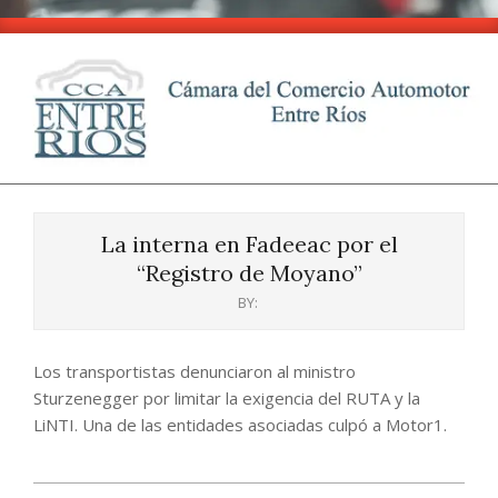
Skip
to
content
CCA
Primary
-
Navigation
Entre
La interna en Fadeeac por el
Menu
Ríos
“Registro de Moyano”
BY:
Los transportistas denunciaron al ministro
Sturzenegger por limitar la exigencia del RUTA y la
LiNTI. Una de las entidades asociadas culpó a Motor1.
2024-