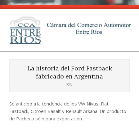
Skip
to
content
CCA
Primary
-
Navigation
Entre
La historia del Ford Fastback
Menu
Ríos
fabricado en Argentina
BY:
Se anticipó a la tendencia de los VW Nivus, Fiat
Fastback, Citroën Basalt y Renault Arkana. Un producto
de Pacheco sólo para exportación.
2024-