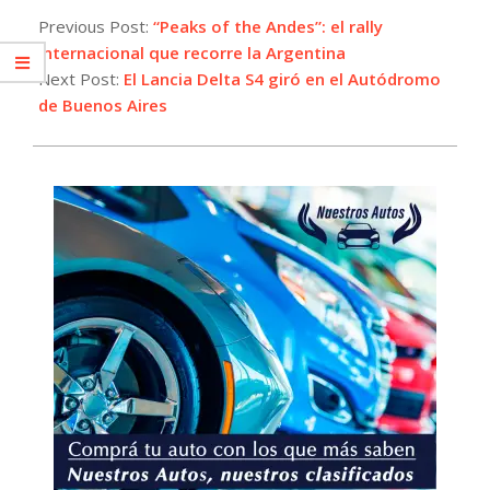
10-
Previous Post:
“Peaks of the Andes”: el rally
16
internacional que recorre la Argentina
Next Post:
El Lancia Delta S4 giró en el Autódromo
de Buenos Aires