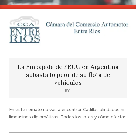
Skip
to
content
CCA
Primary
-
Navigation
Entre
La Embajada de EEUU en Argentina
Menu
Ríos
subasta lo peor de su flota de
vehículos
BY:
En este remate no vas a encontrar Cadillac blindados ni
limousines diplomáticas. Todos los lotes y cómo ofertar.
2024-