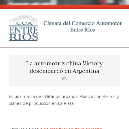
Skip
to
content
CCA
Primary
-
Navigation
Entre
La automotriz china Victory
Menu
Ríos
desembarcó en Argentina
BY:
Es una marca de utilitarios urbanos. Alianza con Ralitor y
planes de producción en La Plata.
2024-
05-
Previous Post:
Noticias breves de la semana