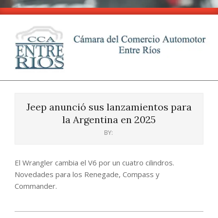
Skip
to
content
CCA
Primary
-
Navigation
Entre
Jeep anunció sus lanzamientos para
Menu
Ríos
la Argentina en 2025
BY:
El Wrangler cambia el V6 por un cuatro cilindros.
Novedades para los Renegade, Compass y
Commander.
2024-