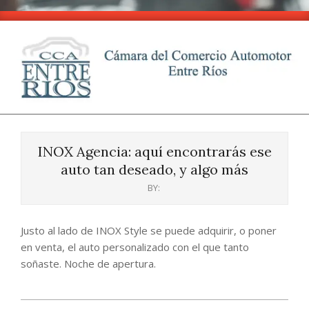
Skip
to
content
CCA
Primary
-
Navigation
Entre
INOX Agencia: aquí encontrarás ese
Menu
Ríos
auto tan deseado, y algo más
BY:
Justo al lado de INOX Style se puede adquirir, o poner
en venta, el auto personalizado con el que tanto
soñaste. Noche de apertura.
2024-