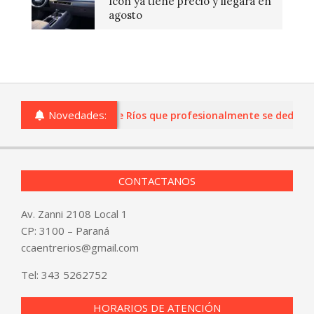
Icon ya tiene precio y llegará en
agosto
Novedades:
s o comercios de Entre Ríos que profesionalmente se dediquen a
CONTACTANOS
Av. Zanni 2108 Local 1
CP: 3100 – Paraná
ccaentrerios@gmail.com
Tel:
343 5262752
HORARIOS DE ATENCIÓN