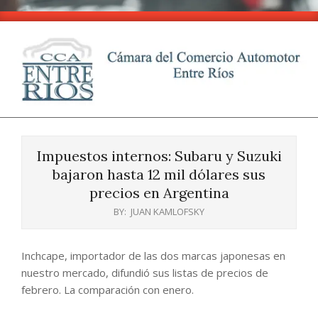
Skip
to
content
CCA
Primary
-
Navigation
Entre
Impuestos internos: Subaru y Suzuki
Menu
Ríos
bajaron hasta 12 mil dólares sus
precios en Argentina
BY:
JUAN KAMLOFSKY
Inchcape, importador de las dos marcas japonesas en
nuestro mercado, difundió sus listas de precios de
febrero. La comparación con enero.