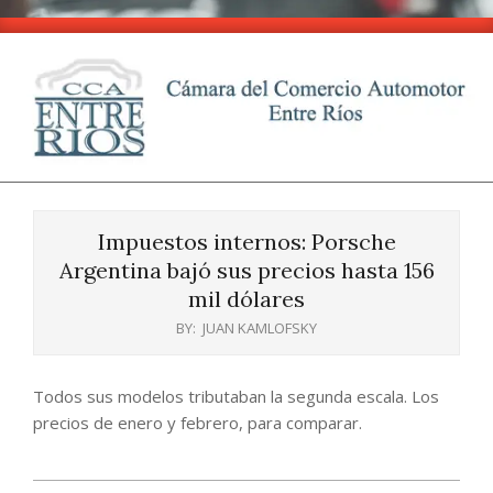
Skip
to
content
CCA
Primary
-
Navigation
Entre
Impuestos internos: Porsche
Menu
Ríos
Argentina bajó sus precios hasta 156
mil dólares
BY:
JUAN KAMLOFSKY
Todos sus modelos tributaban la segunda escala. Los
precios de enero y febrero, para comparar.
2025-