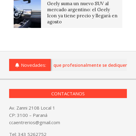
Geely suma un nuevo SUV al
mercado argentino: el Geely
Icon ya tiene precio y llegará en
agosto
Novedades:
omercios de Entre Ríos que profesionalmente se dediquen a la c
CONTACTANOS
Av. Zanni 2108 Local 1
CP: 3100 – Paraná
ccaentrerios@gmail.com
Tel:
343 5262752