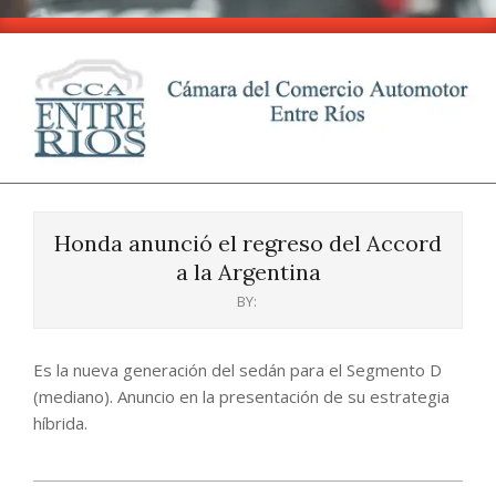
Skip
to
content
CCA
Primary
-
Navigation
Entre
Honda anunció el regreso del Accord
Menu
Ríos
a la Argentina
BY:
Es la nueva generación del sedán para el Segmento D
(mediano). Anuncio en la presentación de su estrategia
híbrida.
2024-