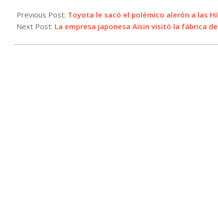
2024-
05-
Previous Post:
Toyota le sacó el polémico alerón a las Hi
02
Next Post:
La empresa japonesa Aisin visitó la fábrica 