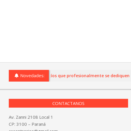
Novedades:
comercios de Entre Ríos que profesionalmente se dediquen a la 
CONTACTANOS
Av. Zanni 2108 Local 1
CP: 3100 – Paraná
ccaentrerios@gmail.com