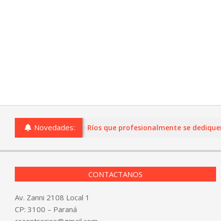
Novedades:
o comercios de Entre Ríos que profesionalmente se dediquen a l
CONTACTANOS
Av. Zanni 2108 Local 1
CP: 3100 – Paraná
ccaentrerios@gmail.com