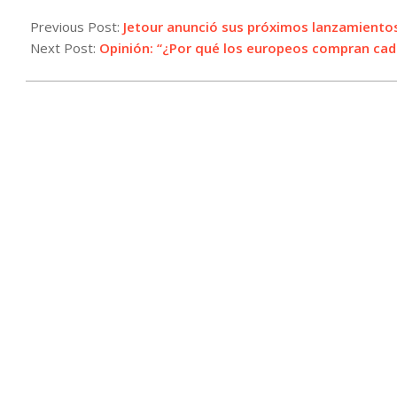
2024-
08-
Previous Post:
Jetour anunció sus próximos lanzamientos
22
Next Post:
Opinión: “¿Por qué los europeos compran cad