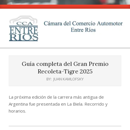
Skip
to
content
CCA
Primary
-
Navigation
Entre
Guía completa del Gran Premio
Menu
Ríos
Recoleta-Tigre 2025
BY:
JUAN KAMLOFSKY
La próxima edición de la carrera más antigua de
Argentina fue presentada en La Biela. Recorrido y
horarios.
2025-