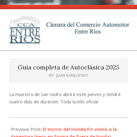
Skip
to
content
CCA
Primary
-
Navigation
Entre
Guía completa de Autoclásica 2025
Menu
Ríos
BY:
JUAN KAMLOFSKY
La muestra de San Isidro abrirá este jueves y tendrá
cuatro días de duración. Toda la info oficial.
2025-
10-
Previous Post:
El motor del Honda Fit volvió a la
06
Argentina (pero en forma de fuera de borda)