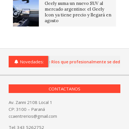
Geely suma un nuevo SUV al
mercado argentino: el Geely
Icon ya tiene precio y llegará en
agosto
Novedades:
s o comercios de Entre Ríos que profesionalmente se dediquen a 
CONTACTANOS
Av. Zanni 2108 Local 1
CP: 3100 – Paraná
ccaentrerios@gmail.com
Tel:
343 5262752