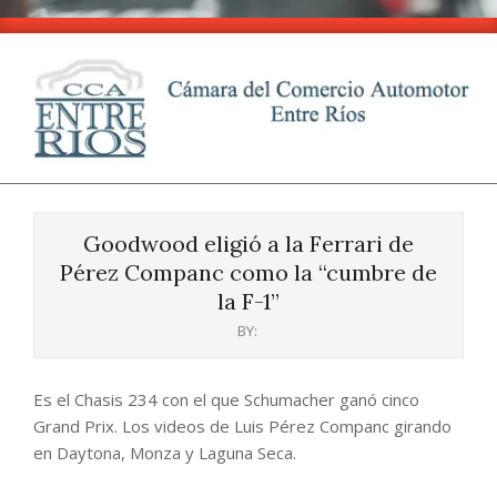
Skip
to
content
CCA
Primary
-
Navigation
Entre
Goodwood eligió a la Ferrari de
Menu
Ríos
Pérez Companc como la “cumbre de
la F-1”
BY:
Es el Chasis 234 con el que Schumacher ganó cinco
Grand Prix. Los videos de Luis Pérez Companc girando
en Daytona, Monza y Laguna Seca.