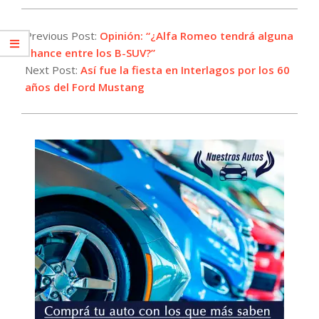
2024-
04-
Previous Post:
Opinión: “¿Alfa Romeo tendrá alguna
17
chance entre los B-SUV?”
Next Post:
Así fue la fiesta en Interlagos por los 60
años del Ford Mustang