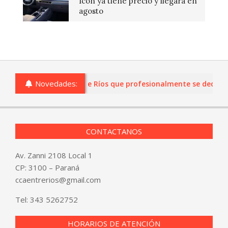
Icon ya tiene precio y llegará en
agosto
Novedades:
as o comercios de Entre Ríos que profesionalmente se dediquen a
CONTACTANOS
Av. Zanni 2108 Local 1
CP: 3100 – Paraná
ccaentrerios@gmail.com
Tel:
343 5262752
HORARIOS DE ATENCIÓN