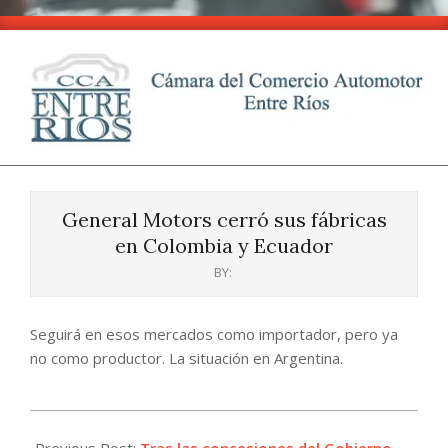
Skip
to
content
CCA
Primary
-
Navigation
Entre
General Motors cerró sus fábricas
Menu
Ríos
en Colombia y Ecuador
BY:
Seguirá en esos mercados como importador, pero ya
no como productor. La situación en Argentina.
2024-
04-
Previous Post:
Tras las concesiones del Gobierno,