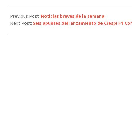
2024-
12-
Previous Post:
Noticias breves de la semana
06
Next Post:
Seis apuntes del lanzamiento de Crespi F1 Co