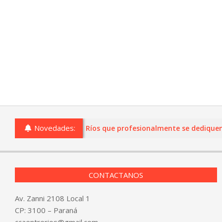
Novedades:
o comercios de Entre Ríos que profesionalmente se dediquen a la
CONTACTANOS
Av. Zanni 2108 Local 1
CP: 3100 – Paraná
ccaentrerios@gmail.com