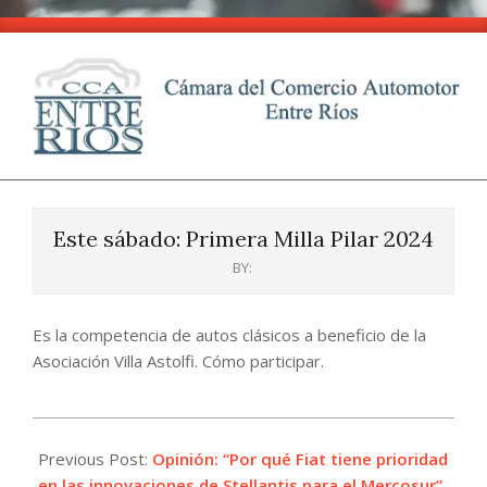
Skip
to
content
CCA
Primary
-
Navigation
Entre
Este sábado: Primera Milla Pilar 2024
Menu
Ríos
BY:
Es la competencia de autos clásicos a beneficio de la
Asociación Villa Astolfi. Cómo participar.
2024-
10-
Previous Post:
Opinión: “Por qué Fiat tiene prioridad
22
en las innovaciones de Stellantis para el Mercosur”