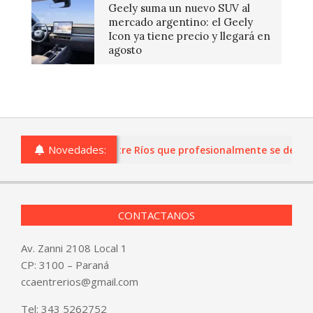
Geely suma un nuevo SUV al
mercado argentino: el Geely
Icon ya tiene precio y llegará en
agosto
Novedades:
ias o comercios de Entre Ríos que profesionalmente se dediquen 
CONTACTANOS
Av. Zanni 2108 Local 1
CP: 3100 – Paraná
ccaentrerios@gmail.com
Tel:
343 5262752