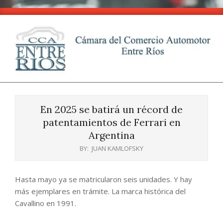
Skip
to
content
CCA
Primary
-
Navigation
Entre
En 2025 se batirá un récord de
Menu
Ríos
patentamientos de Ferrari en
Argentina
BY:
JUAN KAMLOFSKY
Hasta mayo ya se matricularon seis unidades. Y hay
más ejemplares en trámite. La marca histórica del
Cavallino en 1991.