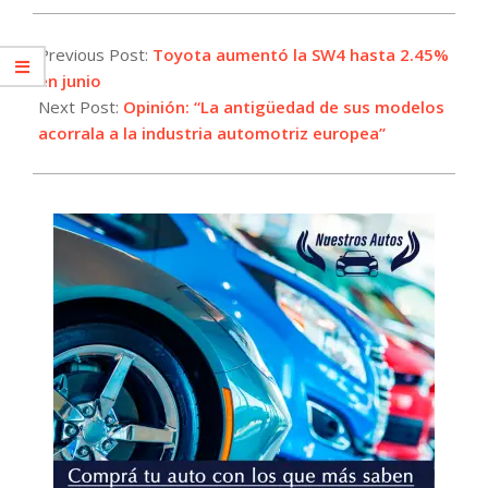
2025-
06-
Previous Post:
Toyota aumentó la SW4 hasta 2.45%
02
en junio
Next Post:
Opinión: “La antigüedad de sus modelos
acorrala a la industria automotriz europea”