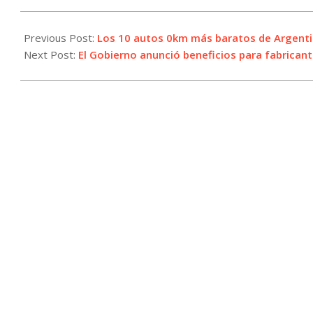
2024-
07-
Previous Post:
Los 10 autos 0km más baratos de Argent
24
Next Post:
El Gobierno anunció beneficios para fabrican