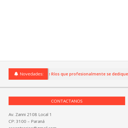
Novedades:
o comercios de Entre Ríos que profesionalmente se dediquen a l
CONTACTANOS
Av. Zanni 2108 Local 1
CP: 3100 – Paraná
ccaentrerios@gmail.com