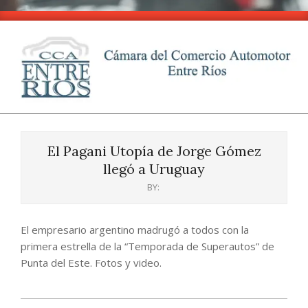
Skip
to
content
CCA
Primary
-
Navigation
Entre
El Pagani Utopía de Jorge Gómez
Menu
Ríos
llegó a Uruguay
BY:
El empresario argentino madrugó a todos con la
primera estrella de la “Temporada de Superautos” de
Punta del Este. Fotos y video.
2024-