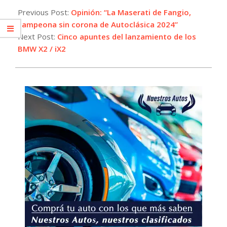
10-
Previous Post:
Opinión: “La Maserati de Fangio,
14
campeona sin corona de Autoclásica 2024”
Next Post:
Cinco apuntes del lanzamiento de los
BMW X2 / iX2