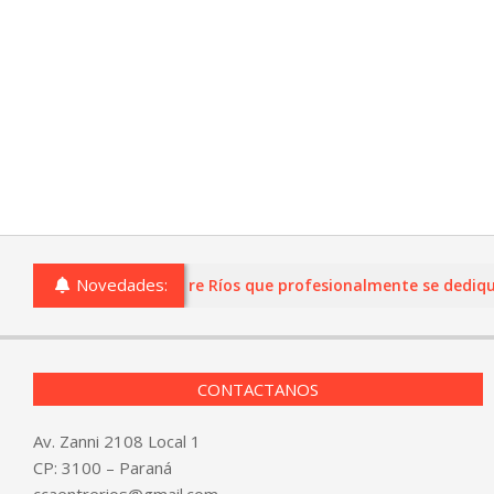
Novedades:
s o comercios de Entre Ríos que profesionalmente se dediquen a 
CONTACTANOS
Av. Zanni 2108 Local 1
CP: 3100 – Paraná
ccaentrerios@gmail.com