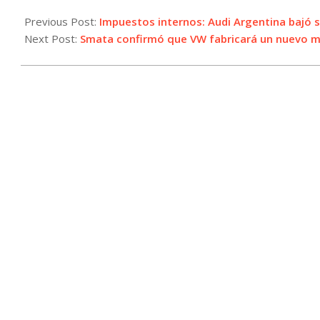
2025-
02-
Previous Post:
Impuestos internos: Audi Argentina bajó s
11
Next Post:
Smata confirmó que VW fabricará un nuevo m