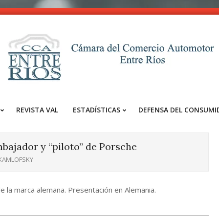
CCA
-
REVISTA VAL
ESTADÍSTICAS
DEFENSA DEL CONSUMI
Entre
Primary
Navigation
Ríos
Menu
bajador y “piloto” de Porsche
 KAMLOFSKY
de la marca alemana. Presentación en Alemania.