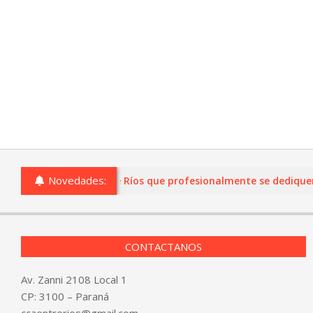
Novedades:
o comercios de Entre Ríos que profesionalmente se dediquen a l
CONTACTANOS
Av. Zanni 2108 Local 1
CP: 3100 – Paraná
ccaentrerios@gmail.com