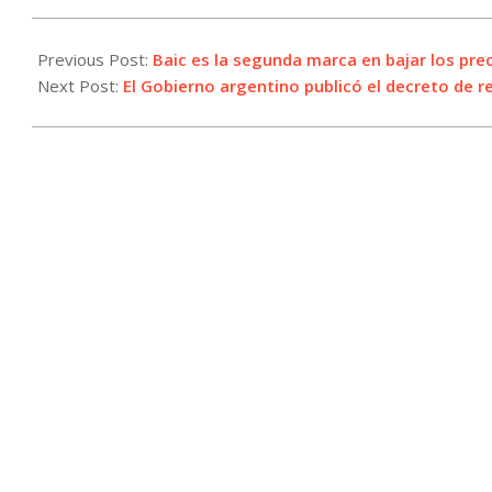
2025-
01-
Previous Post:
Baic es la segunda marca en bajar los pre
30
Next Post:
El Gobierno argentino publicó el decreto de 