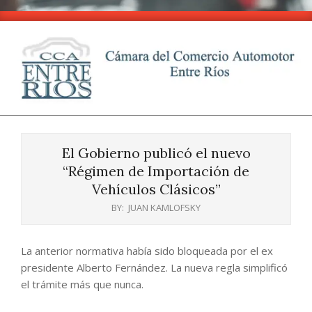
Skip
to
content
CCA
Primary
-
Navigation
Entre
El Gobierno publicó el nuevo
Menu
Ríos
“Régimen de Importación de
Vehículos Clásicos”
BY:
JUAN KAMLOFSKY
La anterior normativa había sido bloqueada por el ex
presidente Alberto Fernández. La nueva regla simplificó
el trámite más que nunca.