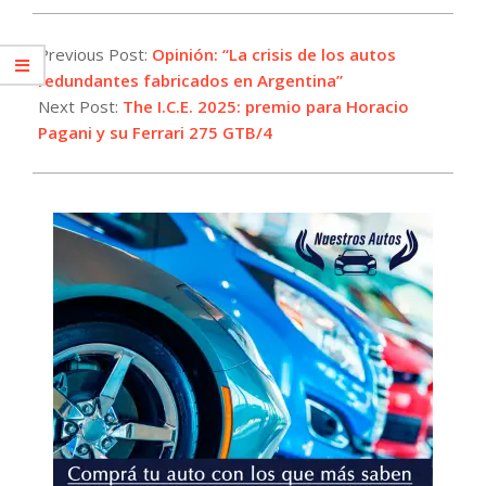
2025-
02-
Previous Post:
Opinión: “La crisis de los autos
25
redundantes fabricados en Argentina”
Next Post:
The I.C.E. 2025: premio para Horacio
Pagani y su Ferrari 275 GTB/4