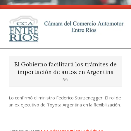
Skip
to
content
CCA
Primary
-
Navigation
Entre
El Gobierno facilitará los trámites de
Menu
Ríos
importación de autos en Argentina
BY:
Lo confirmó el ministro Federico Sturzenegger. El rol de
un ex ejecutivo de Toyota Argentina en la flexibilización.
2024-
10-
Previous Post:
Los primeros “Fiat Hybrid” en