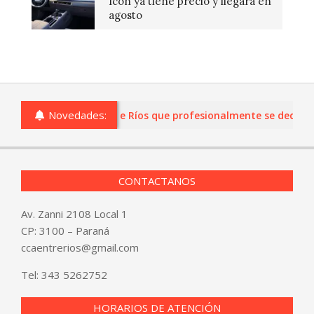
Icon ya tiene precio y llegará en
agosto
Novedades:
s o comercios de Entre Ríos que profesionalmente se dediquen a
CONTACTANOS
Av. Zanni 2108 Local 1
CP: 3100 – Paraná
ccaentrerios@gmail.com
Tel:
343 5262752
HORARIOS DE ATENCIÓN