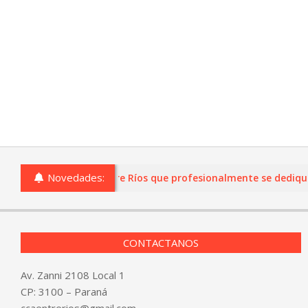
Novedades:
s o comercios de Entre Ríos que profesionalmente se dediquen a
CONTACTANOS
Av. Zanni 2108 Local 1
CP: 3100 – Paraná
ccaentrerios@gmail.com