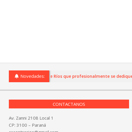
Novedades:
 o comercios de Entre Ríos que profesionalmente se dediquen a l
CONTACTANOS
Av. Zanni 2108 Local 1
CP: 3100 – Paraná
ccaentrerios@gmail.com