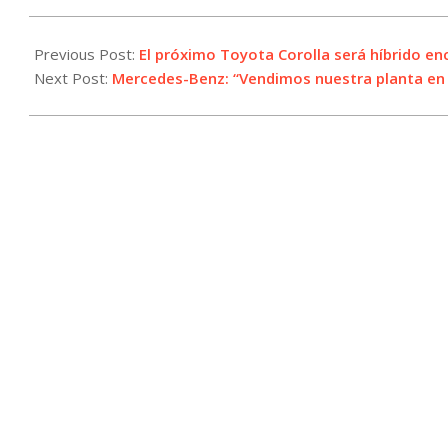
2025-
02-
Previous Post:
El próximo Toyota Corolla será híbrido e
18
Next Post:
Mercedes-Benz: “Vendimos nuestra planta en