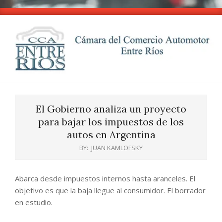
Skip
to
content
CCA
Primary
-
Navigation
Entre
El Gobierno analiza un proyecto
Menu
Ríos
para bajar los impuestos de los
autos en Argentina
BY:
JUAN KAMLOFSKY
Abarca desde impuestos internos hasta aranceles. El
objetivo es que la baja llegue al consumidor. El borrador
en estudio.