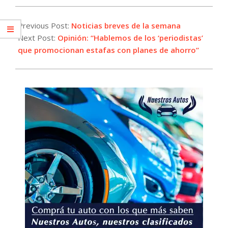
2025-
01-
Previous Post:
Noticias breves de la semana
24
Next Post:
Opinión: “Hablemos de los ‘periodistas’
que promocionan estafas con planes de ahorro”