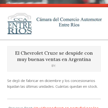
Skip
to
content
CCA
Primary
-
Navigation
Entre
El Chevrolet Cruze se despide con
Menu
Ríos
muy buenas ventas en Argentina
BY:
Se dejó de fabricar en diciembre y los concesionarios
liquidan las últimas unidades. Cuántas quedan en stock.
2024-
06-
Previous Post:
Un videopodcast en portuñol por los