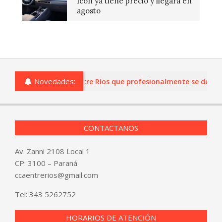
Icon ya tiene precio y llegará en
agosto
Novedades:
ias o comercios de Entre Ríos que profesionalmente se dediquen 
CONTACTANOS
Av. Zanni 2108 Local 1
CP: 3100 – Paraná
ccaentrerios@gmail.com
Tel:
343 5262752
HORARIOS DE ATENCIÓN