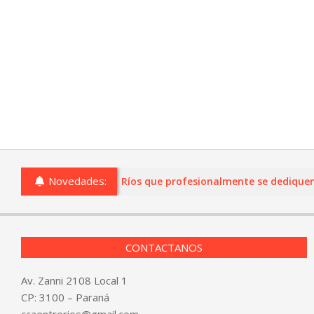
Novedades:
o comercios de Entre Ríos que profesionalmente se dediquen a la
CONTACTANOS
Av. Zanni 2108 Local 1
CP: 3100 – Paraná
ccaentrerios@gmail.com