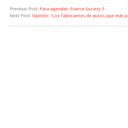
2024-
11-
Previous Post:
Para agendar: Stance Society 5
18
Next Post:
Opinión: “Los fabricantes de autos que más p