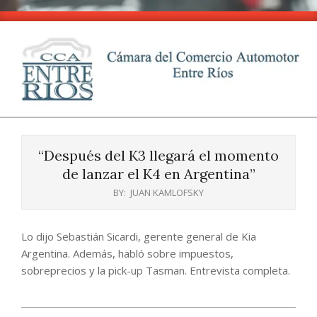
Skip
to
content
CCA
Primary
-
Navigation
Entre
“Después del K3 llegará el momento
Menu
Ríos
de lanzar el K4 en Argentina”
BY:
JUAN KAMLOFSKY
Lo dijo Sebastián Sicardi, gerente general de Kia
Argentina. Además, habló sobre impuestos,
sobreprecios y la pick-up Tasman. Entrevista completa.
2025-