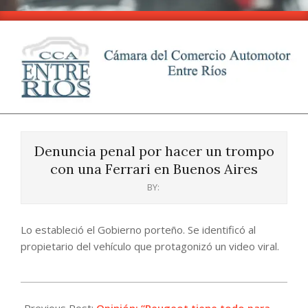
Skip
to
content
CCA
Primary
-
Navigation
Entre
Denuncia penal por hacer un trompo
Menu
Ríos
con una Ferrari en Buenos Aires
BY:
Lo estableció el Gobierno porteño. Se identificó al
propietario del vehículo que protagonizó un video viral.
2024-
08-
Previous Post:
Opinión: “Peugeot tiene todo para